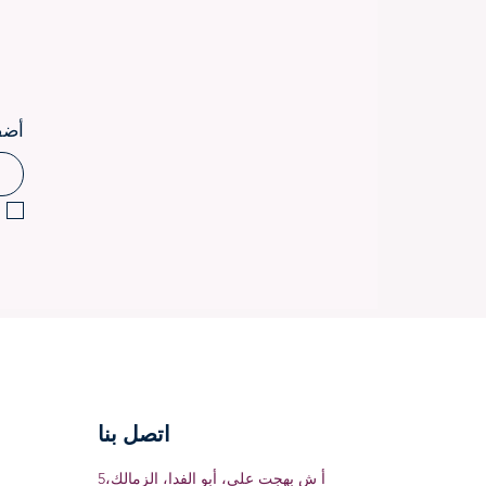
أضف
اتصل بنا
5أ ش بهجت على، أبو الفدا، الزمالك،