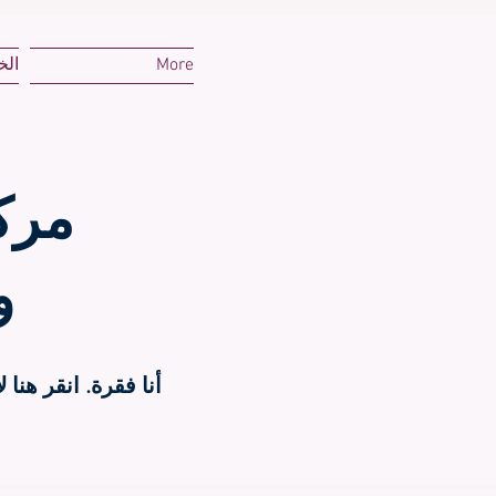
More
الخ
مركز
و
أنا فقرة. انقر هن