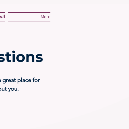
More
الخ
stions
 great place for
out you.